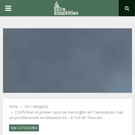
PRIMARY
MENU
Inicio
Sin categoría
Confirman el primer caso de meningitis en Tamaulipas: hay
un posible brote en Matamoros – El Sol de Tlaxcala
SIN CATEGORÍA