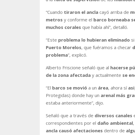
“Cuando
tiraron el ancla
cayó arriba de
m
metros
y conforme el
barco borneaba se
muchos corales
que había ahí”, detalló.
“Este
problema lo hubieran eliminado
si
Puerto Morelos
, que fuéramos a checar
d
problema
”, explicó.
Alberto Friscione señaló que al
hacerse púb
de la zona afectada
y actualmente
se en
“El
barco se movió
a un
área
, ahora sí
as
Protegidas) donde hay un
arenal más gr
estaba anteriormente”, dijo.
Señaló que a través de
diversos canales
e
correspondientes por el
daño ambiental
,
ancla causó afectaciones
dentro de
alg