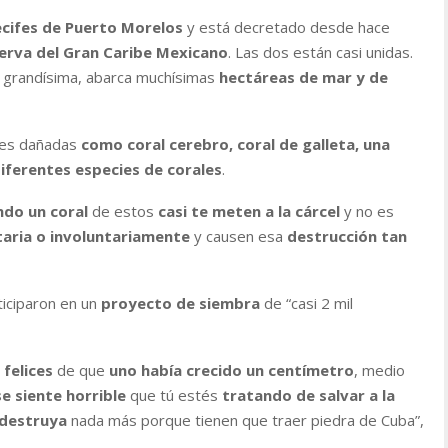
ecifes de Puerto Morelos
y está decretado desde hace
serva del Gran Caribe Mexicano
. Las dos están casi unidas.
 grandísima, abarca muchísimas
hectáreas de mar y de
es dañadas
como coral cerebro, coral de galleta, una
iferentes especies de corales
.
ndo un coral
de estos
casi te meten a la cárcel
y no es
ntaria o involuntariamente
y causen esa
destrucción tan
iciparon en un
proyecto de siembra
de “casi 2 mil
felices
de que
uno había crecido un centímetro
, medio
se siente horrible
que tú estés
tratando de salvar a la
a destruya
nada más porque tienen que traer piedra de Cuba”,