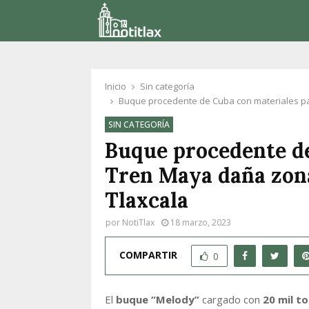
Inicio
Sin categoría
Buque procedente de Cuba con materiales par
SIN CATEGORÍA
Buque procedente de
Tren Maya daña zona 
Tlaxcala
por
NotiTlax
18 marzo, 2023
COMPARTIR
0
El
buque “Melody”
cargado con
20 mil t