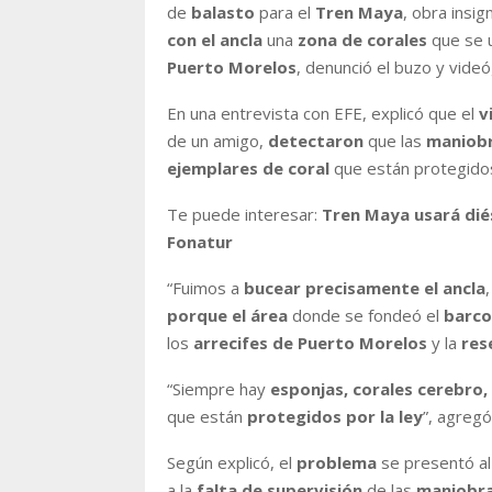
de
balasto
para el
Tren Maya
, obra insig
con el ancla
una
zona de corales
que se 
Puerto Morelos
, denunció el buzo y vid
En una entrevista con EFE, explicó que el
v
de un amigo,
detectaron
que las
maniob
ejemplares de coral
que están protegido
Te puede interesar:
Tren Maya usará dié
Fonatur
“Fuimos a
bucear precisamente el ancla
,
porque el área
donde se fondeó el
barc
los
arrecifes de Puerto Morelos
y la
res
“Siempre hay
esponjas, corales cerebro,
que están
protegidos por la ley
”, agregó
Según explicó, el
problema
se presentó 
a la
falta de supervisión
de las
maniobra