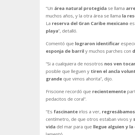
“Un
área natural protegida
se llama
arr
muchos años, y la otra área se llama
la re
La
reserva del Gran Caribe mexicano
es
playa
”, detalló.
Comentó que
lograron identificar
especi
esponja de barril
y muchos parches con
d
“Si a cualquiera de nosotros
nos ven toca
posible que lleguen y
tiren el ancla volu
grande
que vimos ahorita”, dijo.
Friscione recordó que
recientemente
part
pedacitos de coral”.
“Es
fascinante
irlos a ver,
regresábamos 
centímetro, de que otros estaban vivos y
vida
del mar para que
llegue alguien y l
lamentó.