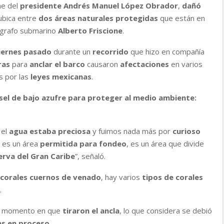
ne del
presidente Andrés Manuel López Obrador
,
dañó
ubica entre
dos áreas naturales protegidas
que están en
eógrafo submarino
Alberto Friscione
.
iernes pasado
durante un
recorrido
que hizo en compañía
ras
para
anclar el barco
causaron
afectaciones
en varios
s por las
leyes mexicanas
.
sel de bajo azufre para proteger al medio ambiente:
 el
agua estaba preciosa
y fuimos nada más por
curioso
o
es un área
permitida para fondeo
, es un área que divide
erva del Gran Caribe
”, señaló.
 corales cuernos de venado
, hay varios
tipos de corales
.
al momento en que
tiraron el ancla
, lo que considera se debió
s en proceso
.