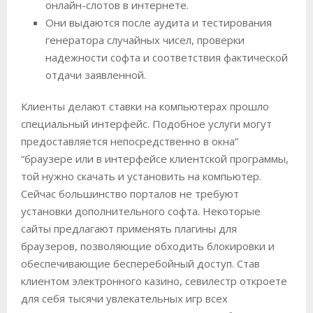
онлайн-слотов в интернете.
Они выдаются после аудита и тестирования
генератора случайных чисел, проверки
надежности софта и соответствия фактической
отдачи заявленной.
Клиенты делают ставки на компьютерах прошло
специальный интерфейс. Подобное услуги могут
предоставляется непосредственно в окна”
“браузере или в интерфейсе клиентской программы,
той нужно скачать и установить на компьютер.
Сейчас большинство порталов не требуют
установки дополнительного софта. Некоторые
сайты предлагают применять плагины для
браузеров, позволяющие обходить блокировки и
обеспечивающие бесперебойный доступ. Став
клиентом электронного казино, севилестр откроете
для себя тысячи увлекательных игр всех