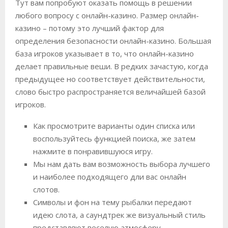
Тут вам попробуют оказать помощь в решении
любого вопросу с онлайн-казино. Размер онлайн-
казино – потому это лучший фактор для
определения безопасности онлайн-казино. Большая
база игроков указывает в то, что онлайн-казино
делает правильные веши. В редких зачастую, когда
предыдущее но соответствует действительности,
слово быстро распространяется величайшей базой
игроков.
Как просмотрите варианты один списка или
воспользуйтесь функцией поиска, же затем
нажмите в понравившуюся игру.
Мы нам дать вам возможность выбора лучшего
и наиболее подходящего дли вас онлайн
слотов.
Символы и фон на тему рыбалки передают
идею слота, а саундтрек же визуальный стиль
представляют веселую атмосферу.