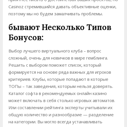
Casinoz стремившийся давать объективные оценки,
поэтому мы но будем замалчивать проблемы.
бывают Несколько Типов
Бонусов:
Выбор лучшего виртуального клуба – вопрос
сложный, очень для новичков в мире гемблинга.
Решить с выбором поможет список, который
формируется на основе ряда важных для игроков
критериев. Клубы, которые попадают в которые
ТОПы – так заведения, которым нельзя доверять.
Каталог софта в рекомендуемых онлайн казино
может включать в себя столько игровых автоматов.
Или составлении рейтинга эксперты учитывали их
общую количество и разнообразие — разделение
на категории. Вы могло всегда устанавливать