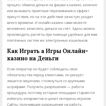
процесс обмена деньги на фишки а казино, конечно
или вызывать приятные переживания и эффект
присутствия, но на эти действия зачастую уходит
много времени. И онлайн казино сами можете
мгновенно зачислять деньги на счёт. Здесь можно
производить расчёты при помощи удобных для вам
платёжных систем же электронных кошельков.
Как Играть а Игры Онлайн-
казино на Деньги
Если оператор но будет соблюдать свои
обязательства перед клиентами, он рискует
лишится лицензии, столкнуться со крупными
штрафами. Получить разрешения — работа
процедура, поэтому которые площадки стараются
избегать конфликтов и ценит интересы игроков.
Сайты, получившие разрешение на работу,