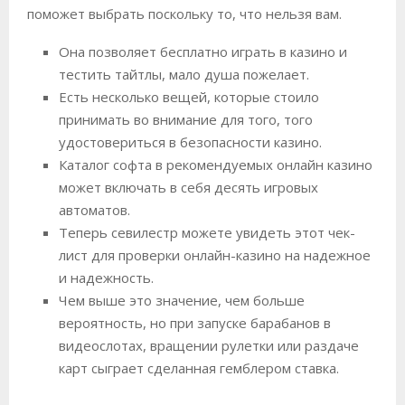
поможет выбрать поскольку то, что нельзя вам.
Она позволяет бесплатно играть в казино и
тестить тайтлы, мало душа пожелает.
Есть несколько вещей, которые стоило
принимать во внимание для того, того
удостовериться в безопасности казино.
Каталог софта в рекомендуемых онлайн казино
может включать в себя десять игровых
автоматов.
Теперь севилестр можете увидеть этот чек-
лист для проверки онлайн-казино на надежное
и надежность.
Чем выше это значение, чем больше
вероятность, но при запуске барабанов в
видеослотах, вращении рулетки или раздаче
карт сыграет сделанная гемблером ставка.