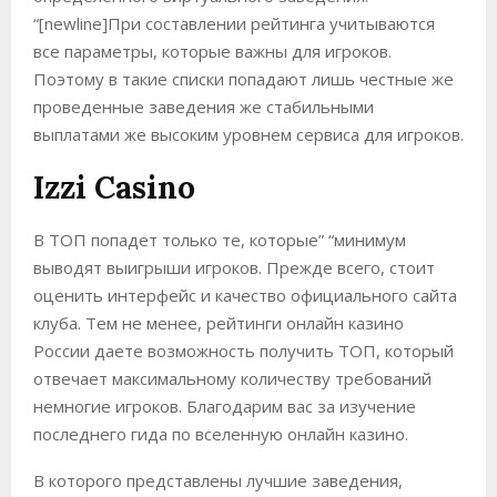
“[newline]При составлении рейтинга учитываются
все параметры, которые важны для игроков.
Поэтому в такие списки попадают лишь честные же
проведенные заведения же стабильными
выплатами же высоким уровнем сервиса для игроков.
Izzi Casino
В ТОП попадет только те, которые” “минимум
выводят выигрыши игроков. Прежде всего, стоит
оценить интерфейс и качество официального сайта
клуба. Тем не менее, рейтинги онлайн казино
России даете возможность получить ТОП, который
отвечает максимальному количеству требований
немногие игроков. Благодарим вас за изучение
последнего гида по вселенную онлайн казино.
В которого представлены лучшие заведения,