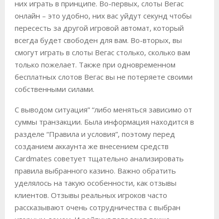
них играть в принципе. Во-первых, слоты Вегас
онлайн – это удобно, них вас уйдут секунд чтобы
пересесть за другой игровой автомат, который
всегда будет свободен для вам. Во-вторых, вы
смогут играть в слоты Вегас столько, сколько вам
только пожелает. Также при одновременном
бесплатных слотов Вегас вы не потеряете своими
собственными силами.
С выводом ситуация” “либо меняться зависимо от
суммы транзакции. Была информация находится в
разделе “Правила и условия”, поэтому перед
созданием аккаунта же внесением средств
Cardmates советует тщательно анализировать
правила выбранного казино. Важно обратить
уделялось на такую особенности, как отзывы
клиентов. Отзывы реальных игроков часто
рассказывают очень сотрудничества с выбран