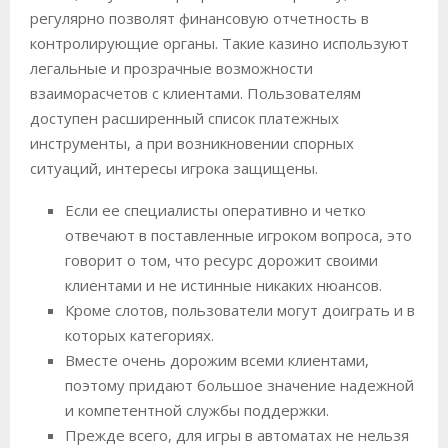
регулярно позволят финансовую отчетность в
контролирующие органы. Такие казино используют
легальные и прозрачные возможности
взаиморасчетов с клиентами. Пользователям
доступен расширенный список платежных
инструменты, а при возникновении спорных
ситуаций, интересы игрока защищены.
Если ее специалисты оперативно и четко
отвечают в поставленные игроком вопроса, это
говорит о том, что ресурс дорожит своими
клиентами и не истинные никаких нюансов.
Кроме слотов, пользователи могут доиграть и в
которых категориях.
Вместе очень дорожим всеми клиентами,
поэтому придают большое значение надежной
и компетентной службы поддержки.
Прежде всего, для игры в автоматах не нельзя