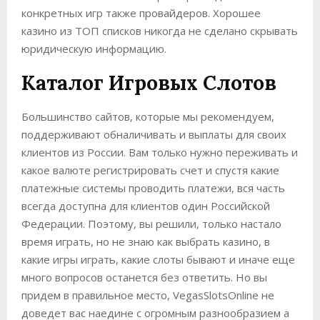
конкретных игр также провайдеров. Хорошее
казино из ТОП списков никогда не сделано скрывать
юридическую информацию.
Каталог Игровых Слотов
Большинство сайтов, которые мы рекомендуем,
поддерживают обналичивать и выплаты для своих
клиентов из России. Вам только нужно переживать и
какое валюте регистрировать счет и спустя какие
платежные системы проводить платежи, вся часть
всегда доступна для клиентов один Российской
Федерации. Поэтому, вы решили, только настало
время играть, но не знаю как выбрать казино, в
какие игры играть, какие слоты бывают и иначе еще
много вопросов останется без ответить. Но вы
придем в правильное место, VegasSlotsOnline не
доведет вас наедине с огромным разнообразием а