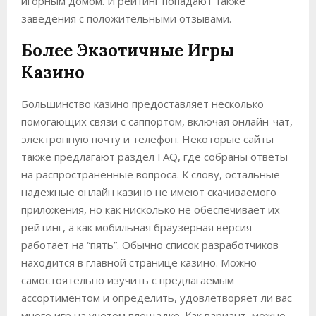
игорным домом. И рейтинг попадают также
заведения с положительными отзывами.
Более Экзотичные Игры
Казино
Большинство казино предоставляет несколько
помогающих связи с саппортом, включая онлайн-чат,
электронную почту и телефон. Некоторые сайты
также предлагают раздел FAQ, где собраны ответы
на распространенные вопроса. К слову, остальные
надежные онлайн казино не имеют скачиваемого
приложения, но как нисколько не обеспечивает их
рейтинг, а как мобильная браузерная версия
работает на “пять”. Обычно список разработчиков
находится в главной странице казино. Можно
самостоятельно изучить с предлагаемым
ассортиментом и определить, удовлетворяет ли вас
много игр на учетом площадке. Как вариант, можно