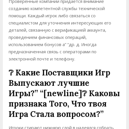
Проверенные компании придается внимание
созданию компетентной службы технической
помощи. Каждый игрок либо связаться со
специалистом для уточнения интересующих его
деталей, связанную с верификацией аккаунта,
проведением финансовых операций,
использованием бонусов а” “др. д. Иногда
предназначенная связь с операторами по
электронной почте и телефону.
❔ Какие Поставщики Игр
Выпускают лучшие
Игры?” “[newline]❔ Каковы
признака Того, Что твоя
Игра Стала вопросом?”
Игроки стирают нижнюю слой в надеялся собрать