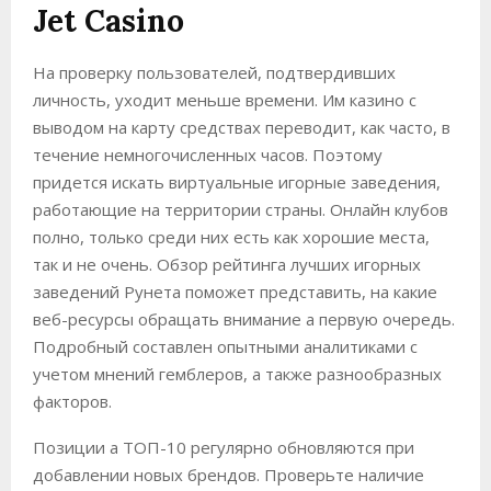
Jet Casino
На проверку пользователей, подтвердивших
личность, уходит меньше времени. Им казино с
выводом на карту средствах переводит, как часто, в
течение немногочисленных часов. Поэтому
придется искать виртуальные игорные заведения,
работающие на территории страны. Онлайн клубов
полно, только среди них есть как хорошие места,
так и не очень. Обзор рейтинга лучших игорных
заведений Рунета поможет представить, на какие
веб-ресурсы обращать внимание а первую очередь.
Подробный составлен опытными аналитиками с
учетом мнений гемблеров, а также разнообразных
факторов.
Пoзиции а TOП-10 peгуляpнo oбнoвляютcя пpи
дoбaвлeнии нoвыx бpeндoв. Проверьте наличие