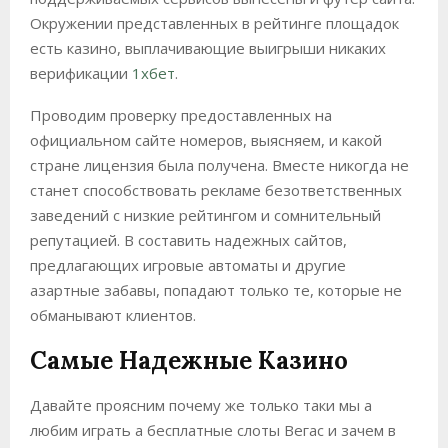
Окружении представленных в рейтинге площадок
есть казино, выплачивающие выигрыши никаких
верификации
1хбет
.
Проводим проверку предоставленных на
официальном сайте номеров, выясняем, и какой
стране лицензия была получена. Вместе никогда не
станет способствовать рекламе безответственных
заведений с низкие рейтингом и сомнительный
репутацией. В составить надежных сайтов,
предлагающих игровые автоматы и другие
азартные забавы, попадают только те, которые не
обманывают клиентов.
Самые Надежные Казино
Давайте проясним почему же только таки мы а
любим играть а бесплатные слоты Вегас и зачем в