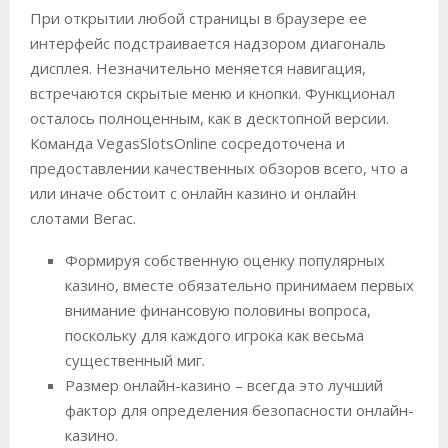
При открытии любой страницы в браузере ее
интерфейс подстраивается надзором диагональ
дисплея. Незначительно меняется навигация,
встречаются скрытые меню и кнопки. Функционал
осталось полноценным, как в десктопной версии.
Команда VegasSlotsOnline сосредоточена и
предоставлении качественных обзоров всего, что а
или иначе обстоит с онлайн казино и онлайн
слотами Вегас.
Формируя собственную оценку популярных
казино, вместе обязательно принимаем первых
внимание финансовую половины вопроса,
поскольку для каждого игрока как весьма
существенный миг.
Размер онлайн-казино – всегда это лучший
фактор для определения безопасности онлайн-
казино.