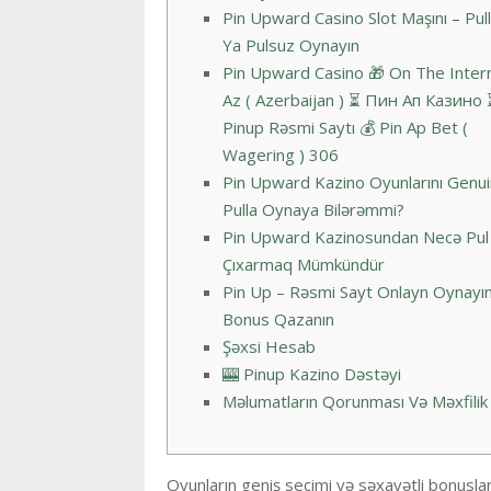
Pin Upward Casino Slot Maşını – Pul
Ya Pulsuz Oynayın
Pin Upward Casino 🎁 On The Inter
Az ( Azerbaijan ) ⏳ Пин Ап Казино 
Pinup Rəsmi Saytı 💰 Pin Ap Bet (
Wagering ) 306
Pin Upward Kazino Oyunlarını Genu
Pulla Oynaya Bilərəmmi?
Pin Upward Kazinosundan Necə Pul
Çıxarmaq Mümkündür
Pin Up – Rəsmi Sayt Onlayn Oynayın
Bonus Qazanın
Şəxsi Hesab
🎰 Pinup Kazino Dəstəyi
Məlumatların Qorunması Və Məxfilik
Oyunların geniş seçimi və səxavətli bonuslar