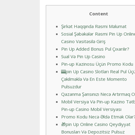
Content
Şirkət Haqqında Rəsmi Məlumat
Sosial Şəbəkələr Rəsmi Pin Up Onlin
Casino Vasitəsilə Giriş
Pin Up Added Bonus Pul Çıxarılır?
Sual Və Pin Up Casino
Pin-up Kazinosu Üçün Promo Kodu
🎰pin Up Casino Slotları Real Pul Üç
Çəkilməklə Və En Este Momento
Pulsuzdur
Qazanma Şansınızı Necə Artırmaq O
Mobil Versiya Və Pin-up Kazino Tətb
Pin-up Casino Mobil Versiyası
Promo Kodu Necə Əldə Etmək Olar
🎁pin Up Online Casino Qeydiyyat
Bonusları Və Depozitsiz Pulsuz