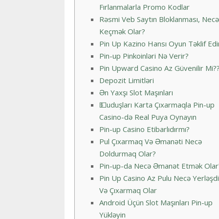
Fırlanmalarla Promo Kodlar
Rəsmi Veb Saytın Bloklanması, Necə
Keçmək Olar?
Pin Up Kazino Hansı Oyun Təklif Edi
Pin-up Pinkoinləri Nə Verir?
Pin Upward Casino Az Güvenilir Mi?
Depozit Limitləri
Ən Yaxşı Slot Maşınları
💵uduşları Karta Çıxarmaqla Pin-up
Casino-də Real Puya Oynayın
Pin-up Casino Etibarlıdırmı?
Pul Çıxarmaq Və Əmanəti Necə
Doldurmaq Olar?
Pin-up-da Necə Əmanət Etmək Olar
Pin Up Casino Az Pulu Necə Yerləşd
Və Çıxarmaq Olar
Android Üçün Slot Maşınları Pin-up
Yükləyin