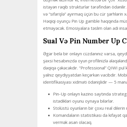
istəyən rəqib strukturlar tərəfindən ödənili
və “sifarişlə” ayırmaq üçün bu cür şərhlərin 
Həqiqi oyunçu Pin Up gamble haqqında müsb
etməyəcək. Emosiyalara təslim olan adi insanl
Sual Və Pin Number Up C
Əgər belə bir onlayn cüzdanınız varsa, qe
şəxsi hesabınızda oyun profilinizlə əlaqələn
dəqiqə çəkəcəkdir. “Professional” QIWI pul 
yalnız qeydiyyatdan keçərkən vacibdir. Mobi
identifikasiyası xidməti ödənişlidir — 5 ma
Pin-Up onlayn kazino saytında strategiy
istədikləri oyunu oynaya bilərlər.
Stolüstü oyunların bir çoxu real dilerin
Komandaların statistikası da kifayət q
vermək asan olacaq.