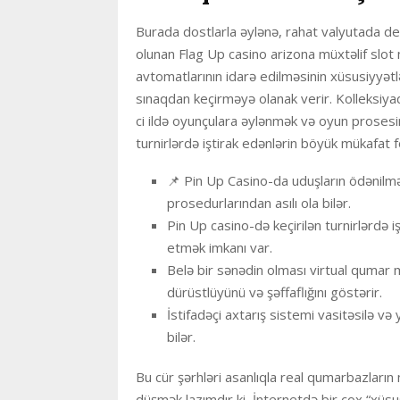
Burada dostlarla əylənə, rahat valyutada dep
olunan Flag Up casino arizona müxtəlif slot m
avtomatlarının idarə edilməsinin xüsusiyyətl
sınaqdan keçirməyə olanak verir. Kolleksiya
ci ildə oyunçulara əylənmək və oyun prosesi
turnirlərdə iştirak edənlərin böyük mükafat
📌 Pin Up Casino-da uduşların ödənilmə
prosedurlarından asılı ola bilər.
Pin Up casino-də keçirilən turnirlərdə 
etmək imkanı var.
Belə bir sənədin olması virtual qumar 
dürüstlüyünü və şəffaflığını göstərir.
İstifadəçi axtarış sistemi vasitəsilə 
bilər.
Bu cür şərhləri asanlıqla real qumarbazları
düşmək lazımdır ki, İnternetdə bir çox “xüsu