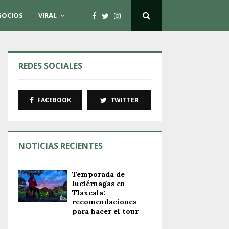
GOCIOS
VIRAL
REDES SOCIALES
FACEBOOK
TWITTER
NOTICIAS RECIENTES
Temporada de
luciérnagas en
Tlaxcala:
recomendaciones
para hacer el tour