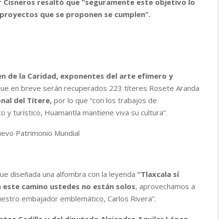
r Cisneros resaltó que “seguramente este objetivo lo
s proyectos que se proponen se cumplen”.
n de la Caridad, exponentes del arte efímero y
ue en breve serán recuperados 223 títeres Rosete Aranda
al del Títere,
por lo que “con los trabajos de
o y turístico, Huamantla mantiene viva su cultura”.
nuevo Patrimonio Mundial
 fue diseñada una alfombra con la leyenda
“Tlaxcala sí
en este camino ustedes no están solos
, aprovechamos a
uestro embajador emblemático, Carlos Rivera”.
tos Cedillo y del diputado Alejandro Aguilar López,