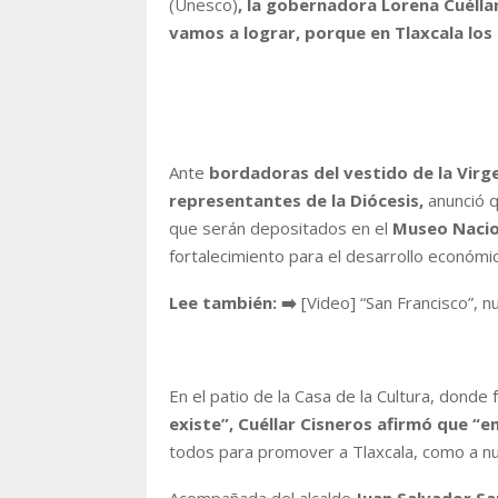
(Unesco)
, la gobernadora Lorena Cuélla
vamos a lograr, porque en Tlaxcala lo
Ante
bordadoras del vestido de la Virge
representantes de la Diócesis,
anunció q
que serán depositados en el
Museo Nacion
fortalecimiento para el desarrollo económic
Lee también: ➡️
[Video] “San Francisco”, 
En el patio de la Casa de la Cultura, donde
existe”, Cuéllar Cisneros afirmó que “
todos para promover a Tlaxcala, como a n
Acompañada del alcalde
Juan Salvador San