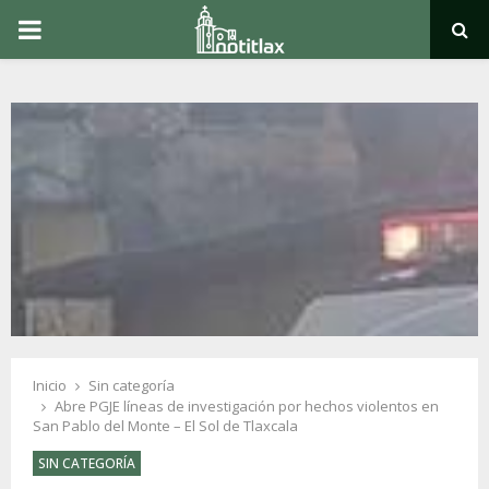
PRIMARY
MENU
Inicio
Sin categoría
Abre PGJE líneas de investigación por hechos violentos en
San Pablo del Monte – El Sol de Tlaxcala
SIN CATEGORÍA