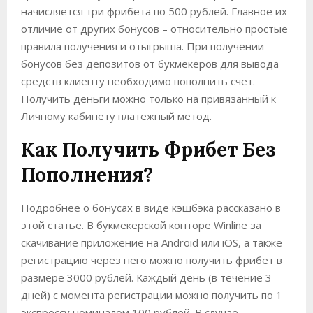
начисляется три фрибета по 500 рублей. Главное их
отличие от других бонусов – относительно простые
правила получения и отыгрыша. При получении
бонусов без депозитов от букмекеров для вывода
средств клиенту необходимо пополнить счет.
Получить деньги можно только на привязанный к
Личному кабинету платежный метод.
Как Получить Фрибет Без
Пополнения?
Подробнее о бонусах в виде кэшбэка рассказано в
этой статье. В букмекерской конторе Winline за
скачивание приложение на Android или iOS, а также
регистрацию через него можно получить фрибет в
размере 3000 рублей. Каждый день (в течение 3
дней) с момента регистрации можно получить по 1
экспрессу номиналом 100 рублей. В случае