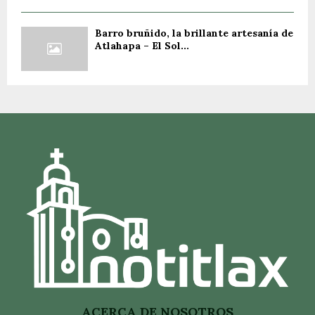
Barro bruñido, la brillante artesanía de
Atlahapa – El Sol...
ACERCA DE NOSOTROS