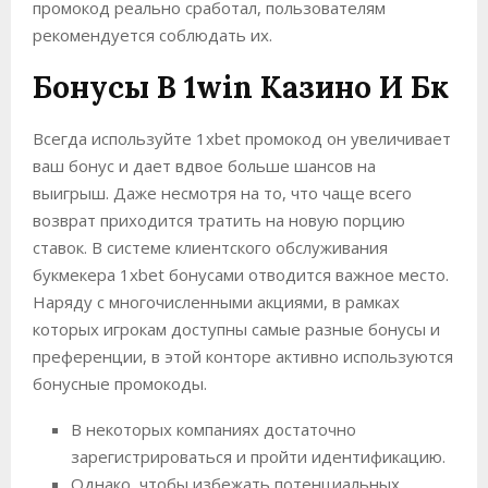
промокод реально сработал, пользователям
рекомендуется соблюдать их.
Бонусы В 1win Казино И Бк
Всегда используйте 1xbet промокод он увеличивает
ваш бонус и дает вдвое больше шансов на
выигрыш. Даже несмотря на то, что чаще всего
возврат приходится тратить на новую порцию
ставок. В системе клиентского обслуживания
букмекера 1xbet бонусами отводится важное место.
Наряду с многочисленными акциями, в рамках
которых игрокам доступны самые разные бонусы и
преференции, в этой конторе активно используются
бонусные промокоды.
В некоторых компаниях достаточно
зарегистрироваться и пройти идентификацию.
Однако, чтобы избежать потенциальных