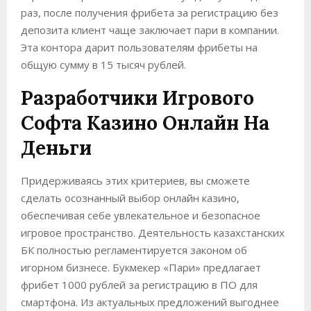
раз, после получения фрибета за регистрацию без
депозита клиент чаще заключает пари в компании.
Эта контора дарит пользователям фрибеты на
общую сумму в 15 тысяч рублей.
Разработчики Игрового
Софта Казино Онлайн На
Деньги
Придерживаясь этих критериев, вы сможете
сделать осознанный выбор онлайн казино,
обеспечивая себе увлекательное и безопасное
игровое пространство. Деятельность казахстанских
БК полностью регламентируется законом об
игорном бизнесе. Букмекер «Пари» предлагает
фрибет 1000 рублей за регистрацию в ПО для
смартфона. Из актуальных предложений выгоднее