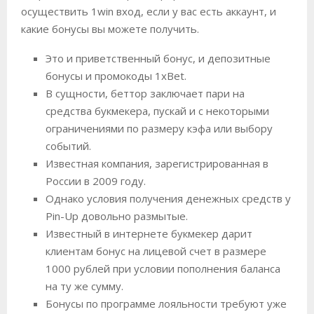
осуществить 1win вход, если у вас есть аккаунт, и
какие бонусы вы можете получить.
Это и приветственный бонус, и депозитные
бонусы и промокоды 1xBet.
В сущности, беттор заключает пари на
средства букмекера, пускай и с некоторыми
ограничениями по размеру кэфа или выбору
событий.
Известная компания, зарегистрированная в
России в 2009 году.
Однако условия получения денежных средств у
Pin-Up довольно размытые.
Известный в интернете букмекер дарит
клиентам бонус на лицевой счет в размере
1000 рублей при условии пополнения баланса
на ту же сумму.
Бонусы по программе лояльности требуют уже