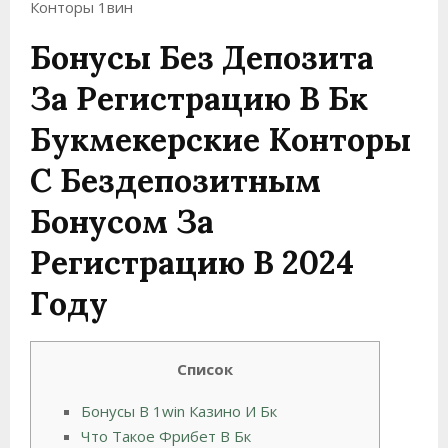
Конторы 1вин
Бонусы Без Депозита
За Регистрацию В Бк
Букмекерские Конторы
С Бездепозитным
Бонусом За
Регистрацию В 2024
Году
Список
Бонусы В 1win Казино И Бк
Что Такое Фрибет В Бк