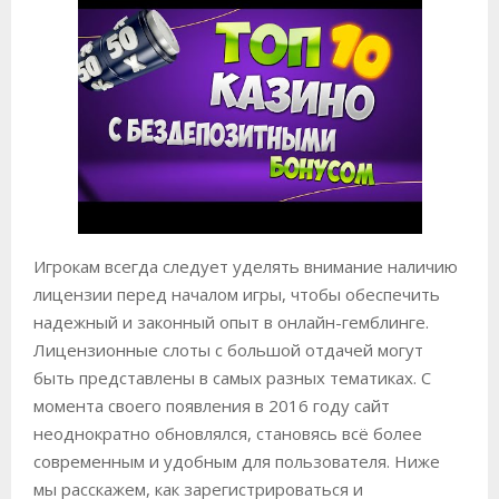
Игрокам всегда следует уделять внимание наличию
лицензии перед началом игры, чтобы обеспечить
надежный и законный опыт в онлайн-гемблинге.
Лицензионные слоты с большой отдачей могут
быть представлены в самых разных тематиках. С
момента своего появления в 2016 году сайт
неоднократно обновлялся, становясь всё более
современным и удобным для пользователя. Ниже
мы расскажем, как зарегистрироваться и