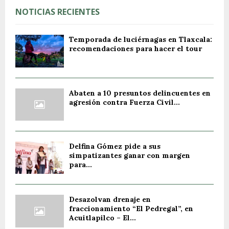
NOTICIAS RECIENTES
Temporada de luciérnagas en Tlaxcala:
recomendaciones para hacer el tour
Abaten a 10 presuntos delincuentes en
agresión contra Fuerza Civil...
Delfina Gómez pide a sus
simpatizantes ganar con margen
para...
Desazolvan drenaje en
fraccionamiento “El Pedregal”, en
Acuitlapilco – El...