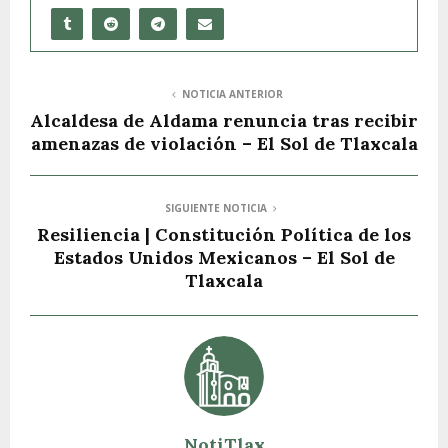
NOTICIA ANTERIOR
Alcaldesa de Aldama renuncia tras recibir
amenazas de violación – El Sol de Tlaxcala
SIGUIENTE NOTICIA
Resiliencia | Constitución Política de los
Estados Unidos Mexicanos – El Sol de
Tlaxcala
NotiTlax