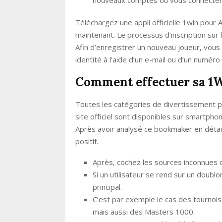
Téléchargez une appli officielle 1win pour 
maintenant. Le processus d’inscription su
Afin d’enregistrer un nouveau joueur, vou
identité à l’aide d’un e-mail ou d’un numér
Comment effectuer sa 1W
Toutes les catégories de divertissement 
site officiel sont disponibles sur smartpho
Après avoir analysé ce bookmaker en détai
positif.
Après, cochez les sources inconnues 
Si un utilisateur se rend sur un doubl
principal.
C’est par exemple le cas des tournoi
mais aussi des Masters 1000.