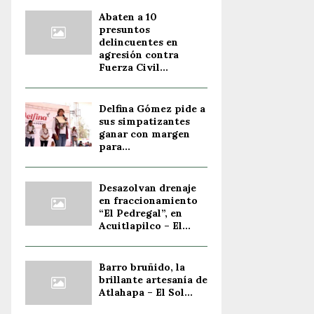
Abaten a 10
presuntos
delincuentes en
agresión contra
Fuerza Civil...
Delfina Gómez pide a
sus simpatizantes
ganar con margen
para...
Desazolvan drenaje
en fraccionamiento
“El Pedregal”, en
Acuitlapilco – El...
Barro bruñido, la
brillante artesanía de
Atlahapa – El Sol...