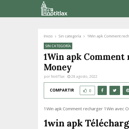
Inicio
Sin categoría
1Win apk Comment rech
SIN CATEGORÍA
1Win apk Comment r
Money
por
NotiTlax
28 agosto, 2022
COMPARTIR
0
1Win apk Comment recharger 1Win avec O
1win apk Télécharg