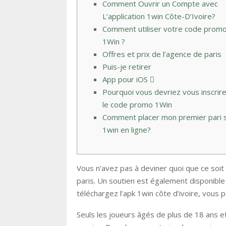
Comment Ouvrir un Compte avec
L’application 1win Côte-D’Ivoire?
Comment utiliser votre code prom
1Win ?
Offres et prix de l’agence de paris
Puis-je retirer
App pour iOS 
Pourquoi vous devriez vous inscrir
le code promo 1Win
Comment placer mon premier pari 
1win en ligne?
Vous n’avez pas à deviner quoi que ce soi
paris. Un soutien est également disponible e
téléchargez l’apk 1win côte d’ivoire, vous 
Seuls les joueurs âgés de plus de 18 ans e