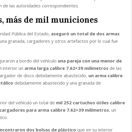
n de las autoridades correspondientes.
, más de mil municiones
uridad Pública del Estado,
aseguró un total de dos armas
 una granada, cargadores y otros artefactos por lo cual fue
guraron a bordo del vehículo
una pareja con una menor de
l interior un
arma larga calibre 7.62×39 milímetros
de las
cargador de disco debidamente abastecido,
un arma calibre
tálico
debidamente abastecido y una granada de
erior del vehículo un total de
mil 252 cartuchos útiles calibre
 cargadores para arma calibre 7.62×39 milímetros
, un
ico.
ncontraron dos bolsas de plástico
que en su interior