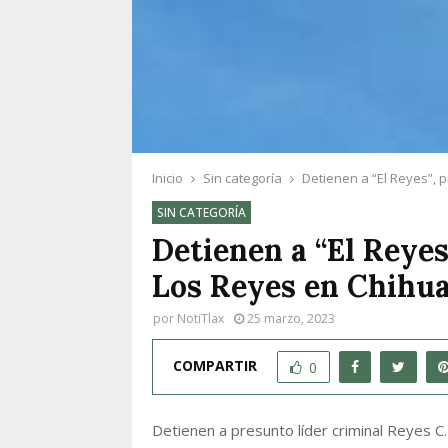
Inicio
Sin categoría
Detienen a “El Reyes”, p
SIN CATEGORÍA
Detienen a “El Reyes
Los Reyes en Chihua
por
NotiTlax
25 marzo, 2023
COMPARTIR
0
Detienen a presunto líder criminal Reyes C.