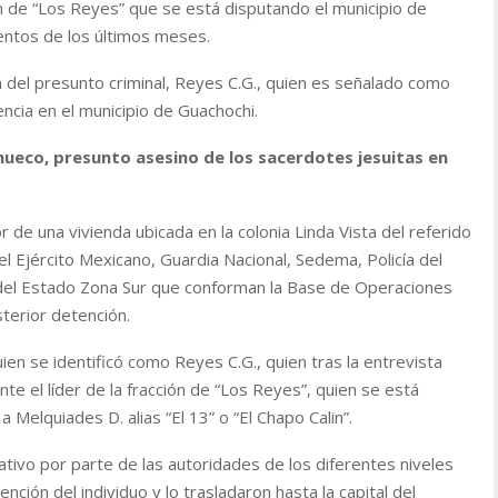
ón de “Los Reyes” que se está disputando el municipio de
lentos de los últimos meses.
 del presunto criminal, Reyes C.G., quien es señalado como
ncia en el municipio de Guachochi.
 Chueco, presunto asesino de los sacerdotes jesuitas en
or de una vivienda ubicada en la colonia Linda Vista del referido
l Ejército Mexicano, Guardia Nacional, Sedema, Policía del
 del Estado Zona Sur que conforman la Base de Operaciones
sterior detención.
ien se identificó como Reyes C.G., quien tras la entrevista
 el líder de la fracción de “Los Reyes”, quien se está
 Melquiades D. alias “El 13” o “El Chapo Calin”.
ativo por parte de las autoridades de los diferentes niveles
nción del individuo y lo trasladaron hasta la capital del